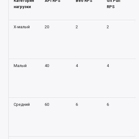
Категория
API RPS
Веб RPS
Git Pull
нагрузки
RPS
X-малый
20
2
2
Малый
40
4
4
Средний
60
6
6