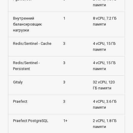
памяти
Внутренний
1
8 vCPU, 7.2 ГБ
балансировщик
памяти
нагрузки
Redis/Sentinel - Cache
3
4 vCPU, 15 ГБ
памяти
Redis/Sentinel -
3
4 vCPU, 15 ГБ
Persistent
памяти
Gitaly
3
32 vCPU, 120
ГБ памяти
Praefect
3
4 vCPU, 3.6 ГБ
памяти
Praefect PostgreSQL
1+
2 vCPU, 1.8 ГБ
памяти