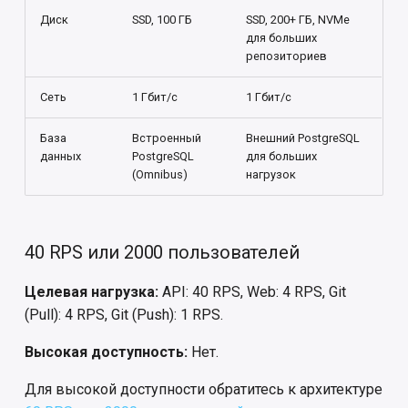
Поддерживаемая
Импортозамещающие
Диск
SSD, 100 ГБ
SSD, 200+ ГБ, NVMe
инфраструктура
интеграции
для больших
репозиториев
Сеть (высокая
Аналитика
доступность)
Сеть
1 Гбит/с
1 Гбит/с
Команды CLI
База
Встроенный
Внешний PostgreSQL
Большие
данных
PostgreSQL
для больших
монорепозитории
Интеграционный API
(Omnibus)
нагрузок
Дополнительные рабочие
нагрузки
40 RPS или 2000 пользователей
Балансировщики
Целевая нагрузка:
API: 40 RPS, Web: 4 RPS, Git
нагрузки
(Pull): 4 RPS, Git (Push): 1 RPS.
Алгоритм балансировки
Высокая доступность:
Нет.
Лучшие практики для
Для высокой доступности обратитесь к архитектуре
сервисов Redis