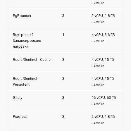
памяти
PgBouncer
3
2 vCPU, 1.8 ГБ
памяти
Внутренний
1
4 vCPU, 3.6 ГБ
балансировщик
памяти
нагрузки
Redis/Sentinel - Cache
3
4 vCPU, 15 ГБ
памяти
Redis/Sentinel -
3
4 vCPU, 15 ГБ
Persistent
памяти
Gitaly
3
16 vCPU, 60 ГБ
памяти
Praefect
3
2 vCPU, 1.8 ГБ
памяти