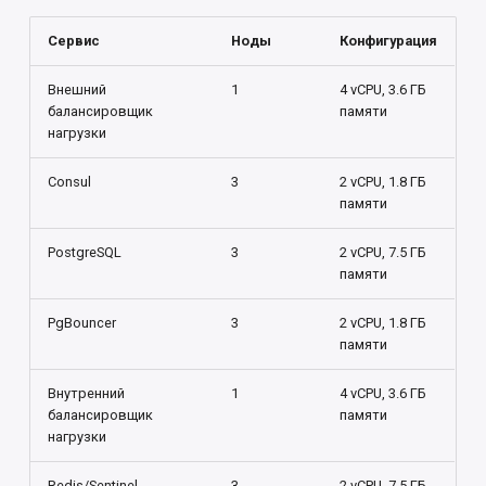
Сервис
Ноды
Конфигурация
Внешний
1
4 vCPU, 3.6 ГБ
балансировщик
памяти
нагрузки
Consul
3
2 vCPU, 1.8 ГБ
памяти
PostgreSQL
3
2 vCPU, 7.5 ГБ
памяти
PgBouncer
3
2 vCPU, 1.8 ГБ
памяти
Внутренний
1
4 vCPU, 3.6 ГБ
балансировщик
памяти
нагрузки
Redis/Sentinel
3
2 vCPU, 7.5 ГБ