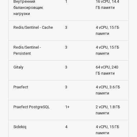
Внутренний
1
16 vCPU, 14.4
балансировщик
ГБ памяти
нагрузки
Redis/Sentinel - Cache
3
4 vCPU, 15 ГБ
памяти
Redis/Sentinel -
3
4 vCPU, 15 ГБ
Persistent
памяти
Gitaly
3
64 vCPU, 240
ГБ памяти
Praefect
3
4 vCPU, 3.6 ГБ
памяти
Praefect PostgreSQL
1+
2 vCPU, 1.8 ГБ
памяти
Sidekiq
4
4 vCPU, 15 ГБ
памяти