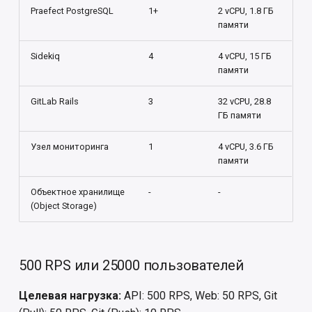
Praefect PostgreSQL
1+
2 vCPU, 1.8 ГБ
памяти
Sidekiq
4
4 vCPU, 15 ГБ
памяти
GitLab Rails
3
32 vCPU, 28.8
ГБ памяти
Узел мониторинга
1
4 vCPU, 3.6 ГБ
памяти
Объектное хранилище
-
-
(Object Storage)
500 RPS или 25000 пользователей
Целевая нагрузка:
API: 500 RPS, Web: 50 RPS, Git