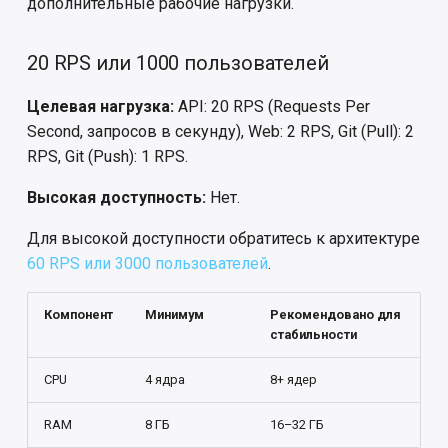
дополнительные рабочие нагрузки.
Начальный размер
(раннеры)
Безопасная конфигурация
20 RPS или 1000 пользователей
Начните с большего
Пайплайны CI/CD
размера
Информация о системе
Целевая нагрузка:
API: 20 RPS (Requests Per
Задания
Second, запросов в секунду), Web: 2 RPS, Git (Pull): 2
Автономный (без
События аудита
RPS, Git (Push): 1 RPS.
высокой доступности)
Переменные CI/CD
Система логирования
Высокая доступность:
Нет.
Высокая доступность
Справочная информация по
Для высокой доступности обратитесь к архитектуре
синтаксису YAML для
Большие
60 RPS или 3000 пользователей
.
настройки CI/CD
монорепозитории/
Дополнительные рабочие
Использование секретов
Компонент
Минимум
Рекомендовано для
нагрузки
стабильности
Vault в CI/CD
CPU
4 ядра
8+ ядер
Поддерживаемые типы
Обеспечение безопасности
дисков
разработки ПО
RAM
8 ГБ
16–32 ГБ