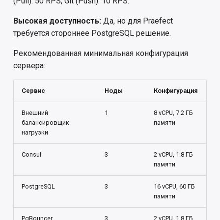
(Pull): 50 RPS, Git (Push): 10 RPS.
Высокая доступность:
Да, но для Praefect
требуется стороннее PostgreSQL решение.
Рекомендованная минимальная конфигурация
сервера:
Сервис
Ноды
Конфигурация
Внешний
1
8 vCPU, 7.2 ГБ
балансировщик
памяти
нагрузки
Consul
3
2 vCPU, 1.8 ГБ
памяти
PostgreSQL
3
16 vCPU, 60 ГБ
памяти
PgBouncer
3
2 vCPU, 1.8 ГБ