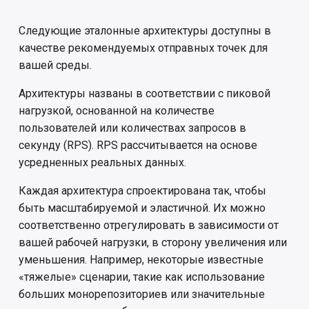
отправки уведомлений
пользователей
Создание ответвления
и
проекта
Следующие эталонные архитектуры доступны в
я
Администрирование групп
200 RPS или 10000
качестве рекомендуемых отправных точек для
пользователей
Блокировка файлов
п
вашей среды.
Администрирование
о
средств выполнения
500 RPS или 25000
Блокировки файлов и
Архитектуры названы в соответствии с пиковой
(раннеров)
пользователей
каталогов ветвей по
и
нагрузкой, основанной на количестве
умолчанию
пользователей или количествах запросов в
с
Администрирование
1000 RPS или 50000
секунду (RPS). RPS рассчитывается на основе
заданий
пользователей
Команда blame
к
усредненных реальных данных.
а
Прежде чем начать
Настраиваемая ролевая
История файла
Каждая архитектура спроектирована так, чтобы
модель
быть масштабируемой и эластичной. Их можно
С какой архитектуры начать
Запросы на слияние
соответственно отрегулировать в зависимости от
Роли и разрешения
вашей рабочей нагрузки, в сторону увеличения или
Ожидаемая нагрузка (RPS
Использование CI/CD для
уменьшения. Например, некоторые известные
Участники проекта
или количество
сборки
«тяжелые» сценарии, такие как использование
пользователей)
больших монорепозиториев или значительные
Объекты защиты
Средства выполнения