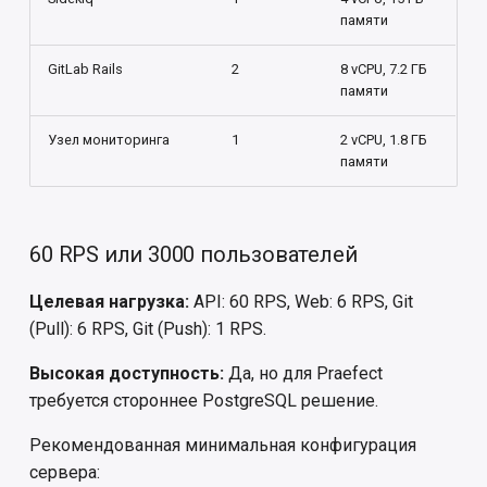
Масштабирование среды
памяти
Масштабирование
GitLab Rails
2
8 vCPU, 7.2 ГБ
эффектов
памяти
Узел мониторинга
1
2 vCPU, 1.8 ГБ
памяти
60 RPS или 3000 пользователей
Целевая нагрузка:
API: 60 RPS, Web: 6 RPS, Git
(Pull): 6 RPS, Git (Push): 1 RPS.
Высокая доступность:
Да, но для Praefect
требуется стороннее PostgreSQL решение.
Рекомендованная минимальная конфигурация
сервера: