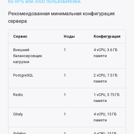
60 RPS или 3000 пользователей
.
Рекомендованная минимальная конфигурация
Рекомендации по
сервера:
хранению объектов
Отклонение от
Сервис
Ноды
Конфигурация
предлагаемых эталонных
архитектур
Внешний
1
4 vCPU, 3.6 ГБ
балансировщик
памяти
нагрузки
Неподдерживаемая
архитектура
PostgreSQL
1
2 vCPU, 7.5 ГБ
памяти
Компоненты с
сохранением состояния
Redis
1
1 vCPU, 3.75 ГБ
в Kubernetes
памяти
Gitaly
1
4 vCPU, 15 ГБ
Целевые показатели
памяти
эффективности
Sidekiq
1
4 vCPU, 15 ГБ