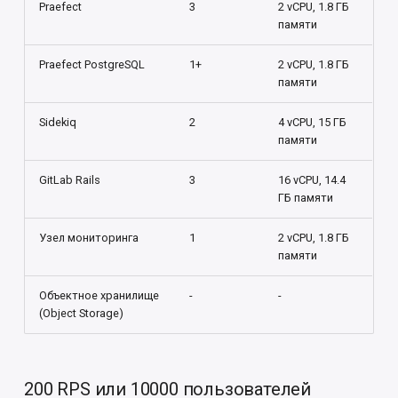
Praefect
3
2 vCPU, 1.8 ГБ
памяти
Praefect PostgreSQL
1+
2 vCPU, 1.8 ГБ
памяти
Sidekiq
2
4 vCPU, 15 ГБ
памяти
GitLab Rails
3
16 vCPU, 14.4
ГБ памяти
Узел мониторинга
1
2 vCPU, 1.8 ГБ
памяти
Объектное хранилище
-
-
(Object Storage)
200 RPS или 10000 пользователей