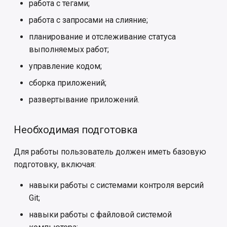
работа с тегами;
работа с запросами на слияние;
Безопасная конфигурация
планирование и отслеживание статуса
Информация о системе
выполняемых работ;
управление кодом;
События аудита
сборка приложений;
Система логирования
развертывание приложений.
Необходимая подготовка
Для работы пользователь должен иметь базовую
подготовку, включая:
навыки работы с системами контроля версий
Git;
навыки работы с файловой системой