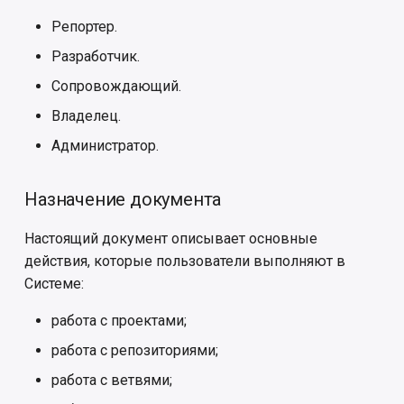
отправки уведомлений
развертывания
и
Репортер.
я
Администрирование групп
Остановка
Разработчик.
п
Сопровождающий.
Администрирование
Конфигурация
о
средств выполнения
Владелец.
(раннеров)
Обновление
и
Администратор.
с
Администрирование
Миграции
Назначение документа
заданий
к
Резервное копирование
Настоящий документ описывает основные
а
Настраиваемая ролевая
действия, которые пользователи выполняют в
модель
Восстановление резервной
Системе:
копии
Роли и разрешения
работа с проектами;
Настройка антивирусной
работа с репозиториями;
Участники проекта
защиты
работа с ветвями;
Объекты защиты