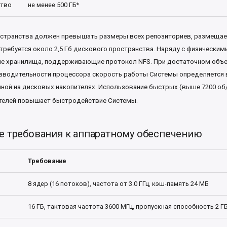
ство
не менее 500 ГБ*
остранства должен превышать размеры всех репозиториев, размещае
 требуется около 2,5 Гб дискового пространства. Наряду с физическим
ые хранилища, поддерживающие протокол NFS. При достаточном объ
изводительности процессора скорость работы Системы определяется 
ой на дисковых накопителях. Использование быстрых (выше 7200 об
телей повышает быстродействие Системы.
 требования к аппаратному обеспечению
Требование
8 ядер (16 потоков), частота от 3.0 ГГц, кэш-память 24 МБ
16 ГБ, тактовая частота 3600 МГц, пропускная способность 2 Г