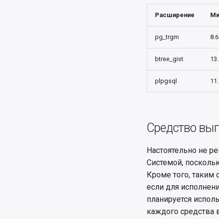
Расширение
Ми
pg_trgm
8.6
btree_gist
13.
plpgsql
11.
Средство вып
Настоятельно не ре
Системой, поскольк
Кроме того, таким 
если для исполнени
планируется испол
каждого средства 