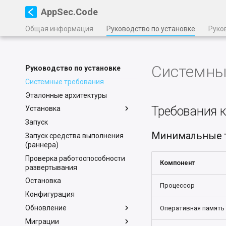
AppSec.Code
Общая информация
Руководство по установке
Руко
Системны
Руководство по установке
Системные требования
Эталонные архитектуры
Требования 
Установка
Запуск
Минимальные т
Запуск средства выполнения
(раннера)
Проверка работоспособности
Компонент
развертывания
Остановка
Процессор
Конфигурация
Обновление
Оперативная память
Миграции