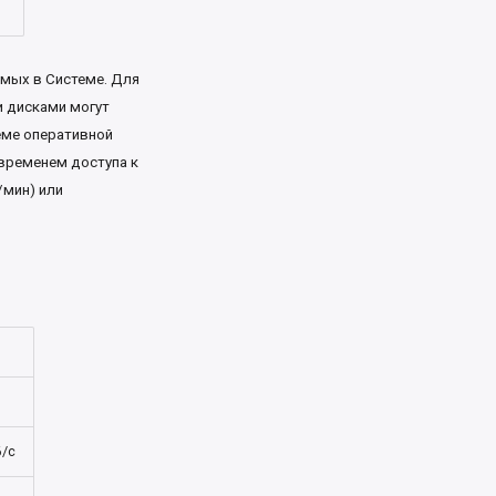
мых в Системе. Для
и дисками могут
еме оперативной
временем доступа к
/мин) или
Б/с