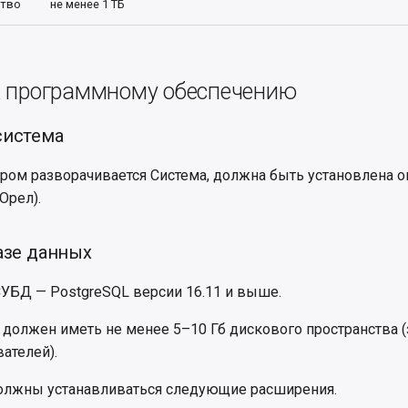
ство
не менее 1 ТБ
к программному обеспечению
система
ором разворачивается Система, должна быть установлена 
(Орел).
азе данных
БД — PostgreSQL версии 16.11 и выше.
должен иметь не менее 5–10 Гб дискового пространства (
ателей).
олжны устанавливаться следующие расширения.