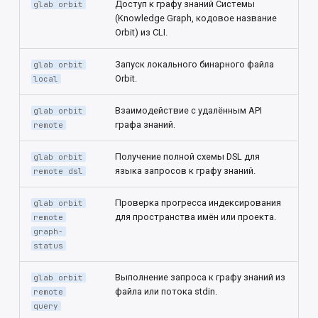
Доступ к графу знаний Системы
glab orbit
(Knowledge Graph, кодовое название
Orbit) из CLI.
Запуск локального бинарного файла
glab orbit
Orbit.
local
Взаимодействие с удалённым API
glab orbit
графа знаний.
remote
Получение полной схемы DSL для
glab orbit
языка запросов к графу знаний.
remote dsl
Проверка прогресса индексирования
glab orbit
для пространства имён или проекта.
remote
graph-
status
Выполнение запроса к графу знаний из
glab orbit
файла или потока stdin.
remote
query