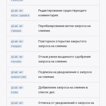
resolve
Редактирование существующего
glab mr
комментария.
note update
Перебазирование ветки запроса на
glab mr
слияние.
rebase
Повторное открытие закрытого
glab mr
запроса на слияние.
reopen
Отзыв ранее выданного одобрения
glab mr
запроса на слияние.
revoke
Подписка на уведомления о запросе
glab mr
на слияние.
subscribe
Добавление запроса на слияние в
glab mr
список дел.
todo
Отписка от уведомлений о запросе на
glab mr