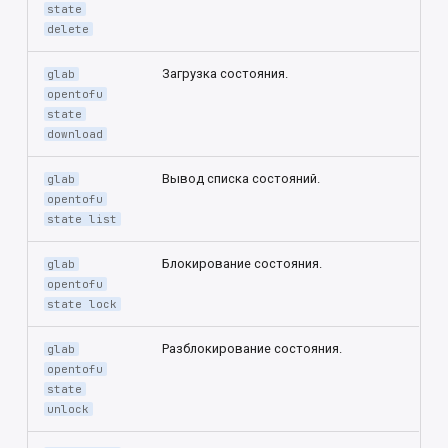
state
delete
Загрузка состояния.
glab
opentofu
state
download
Вывод списка состояний.
glab
opentofu
state list
Блокирование состояния.
glab
opentofu
state lock
Разблокирование состояния.
glab
opentofu
state
unlock