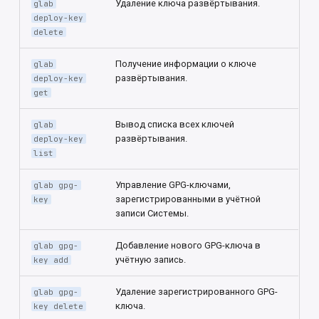
Удаление ключа развёртывания.
glab
deploy-key
delete
Получение информации о ключе
glab
развёртывания.
deploy-key
get
Вывод списка всех ключей
glab
развёртывания.
deploy-key
list
Управление GPG-ключами,
glab gpg-
зарегистрированными в учётной
key
записи Системы.
Добавление нового GPG-ключа в
glab gpg-
учётную запись.
key add
Удаление зарегистрированного GPG-
glab gpg-
ключа.
key delete