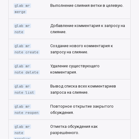
Выполнение слияния ветки в целевую.
glab mr
merge
Добавление комментария к запросу на
glab mr
слияние.
note
Создание нового комментария к
glab mr
запросу на слияние.
note create
Удаление существующего
glab mr
комментария.
note delete
Вывод списка всех комментариев
glab mr
запроса на слияние.
note list
Повторное открытие закрытого
glab mr
обсуждения.
note reopen
Отметка обсуждения как
glab mr
разрешённого.
note