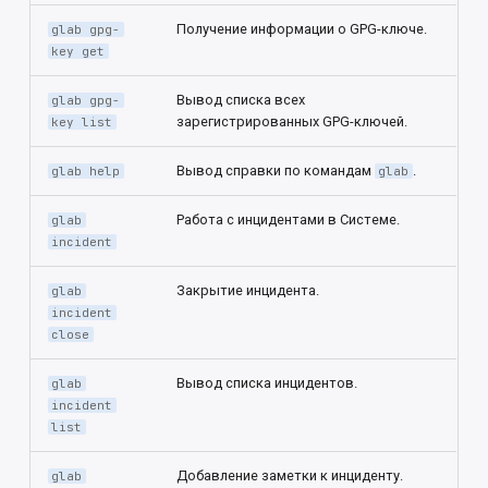
Получение информации о GPG-ключе.
glab gpg-
key get
Вывод списка всех
glab gpg-
зарегистрированных GPG-ключей.
key list
Вывод справки по командам
.
glab help
glab
Работа с инцидентами в Системе.
glab
incident
Закрытие инцидента.
glab
incident
close
Вывод списка инцидентов.
glab
incident
list
Добавление заметки к инциденту.
glab