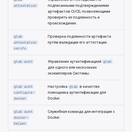
подписанными подтверждениями
attestation
артефактов CI/CD, позволяющими
Безопасная конфигурация
проверить их подлинность и
происхождение.
Информация о системе
Проверка подлинности артефакта
glab
События аудита
путём валидации его аттестации.
attestation
verify
Система логирования
Управление аутентификацией
glab auth
glab
для одного или нескольких
экземпляров Системы.
Настройка
в качестве
glab auth
glab
помощника аутентификации для
configure-
Docker.
docker
Служебная команда для интеграции с
glab auth
Docker.
docker-
helper