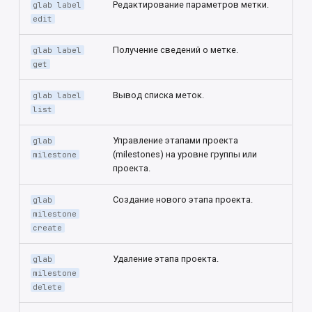
Редактирование параметров метки.
glab label
edit
Получение сведений о метке.
glab label
get
Вывод списка меток.
glab label
list
Управление этапами проекта
glab
(milestones) на уровне группы или
milestone
проекта.
Создание нового этапа проекта.
glab
milestone
create
Удаление этапа проекта.
glab
milestone
delete