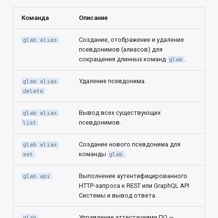
отправки уведомлений
развертывания
и
Команда
Описание
я
Администрирование групп
Остановка
Создание, отображение и удаление
glab alias
п
Администрирование
Конфигурация
псевдонимов (алиасов) для
о
сокращения длинных команд
.
glab
средств выполнения
(раннеров)
Обновление
и
Удаление псевдонима.
glab alias
delete
с
Администрирование
Миграции
заданий
к
Вывод всех существующих
glab alias
Резервное копирование
псевдонимов.
list
а
Настраиваемая ролевая
модель
Восстановление резервной
Создание нового псевдонима для
glab alias
команды
.
set
glab
копии
Роли и разрешения
Выполнение аутентифицированного
glab api
Настройка антивирусной
HTTP-запроса к REST или GraphQL API
Участники проекта
защиты
Системы и вывод ответа.
Объекты защиты
Управление аттестациями ПО —
glab