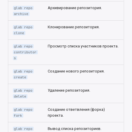
Архивирование репозитория.
glab repo
archive
Клонирование репозитория.
glab repo
clone
Просмотр списка участников проекта.
glab repo
contributor
s
Создание нового репозитория.
glab repo
create
Удаление репозитория.
glab repo
delete
Создание ответвления (форка)
glab repo
проекта.
fork
Вывод списка репозиториев.
glab repo