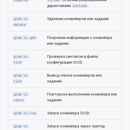
compile
ci.yml
директивами
.
include
Удаление конвейеров или заданий.
glab ci
delete
Получение информации о конвейере
glab ci get
или задании.
Проверка синтаксиса файла
glab ci
конфигурации CI/CD.
lint
Вывод списка конвейеров или
glab ci
заданий.
list
Повторное выполнение конвейера или
glab ci
задания.
retry
Запуск конвейера CI/CD.
glab ci run
Запуск конвейера через триггер.
glab ci