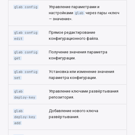
Управление параметрами и
glab config
настройками
через пары «ключ
glab
— значение».
Прямое редактирование
glab config
конфигурационного файла.
edit
Получение значения параметра
glab config
конфигурации.
get
Установка или изменение значения
glab config
параметра конфигурации.
set
Управление ключами развёртывания
glab
репозитория.
deploy-key
Добавление нового ключа
glab
развёртывания.
deploy-key
add