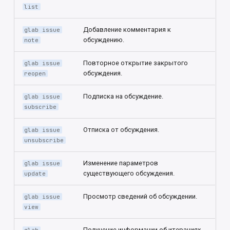
list
Добавление комментария к
glab issue
обсуждению.
note
Повторное открытие закрытого
glab issue
обсуждения.
reopen
Подписка на обсуждение.
glab issue
subscribe
Отписка от обсуждения.
glab issue
unsubscribe
Изменение параметров
glab issue
существующего обсуждения.
update
Просмотр сведений об обсуждении.
glab issue
view
Получение информации об итерациях