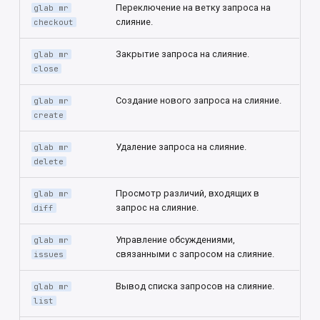
Переключение на ветку запроса на
glab mr
слияние.
checkout
Закрытие запроса на слияние.
glab mr
close
Создание нового запроса на слияние.
glab mr
create
Удаление запроса на слияние.
glab mr
delete
Просмотр различий, входящих в
glab mr
запрос на слияние.
diff
Управление обсуждениями,
glab mr
связанными с запросом на слияние.
issues
Вывод списка запросов на слияние.
glab mr
list