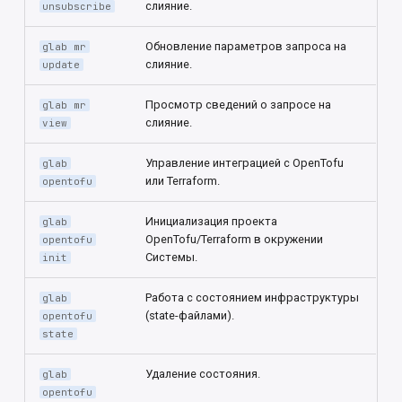
слияние.
unsubscribe
Обновление параметров запроса на
glab mr
слияние.
update
Просмотр сведений о запросе на
glab mr
слияние.
view
Управление интеграцией с OpenTofu
glab
или Terraform.
opentofu
Инициализация проекта
glab
OpenTofu/Terraform в окружении
opentofu
Системы.
init
Работа с состоянием инфраструктуры
glab
(state-файлами).
opentofu
state
Удаление состояния.
glab
opentofu