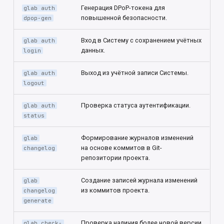
Генерация DPoP-токена для
glab auth
повышенной безопасности.
dpop-gen
Вход в Систему с сохранением учётных
glab auth
данных.
login
Выход из учётной записи Системы.
glab auth
logout
Проверка статуса аутентификации.
glab auth
status
Формирование журналов изменений
glab
на основе коммитов в Git-
changelog
репозитории проекта.
Создание записей журнала изменений
glab
из коммитов проекта.
changelog
generate
Проверка наличия более новой версии
glab check-