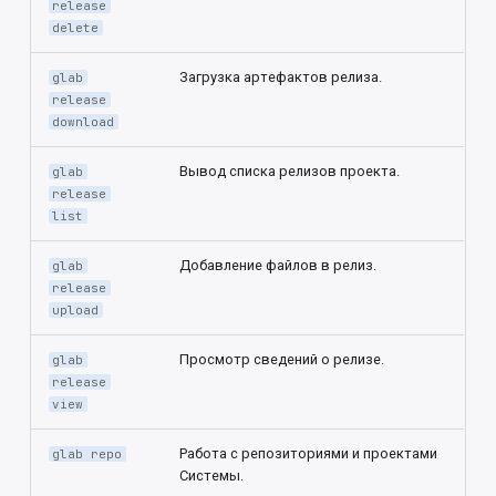
release
delete
Загрузка артефактов релиза.
glab
release
download
Вывод списка релизов проекта.
glab
release
list
Добавление файлов в релиз.
glab
release
upload
Просмотр сведений о релизе.
glab
release
view
Работа с репозиториями и проектами
glab repo
Системы.