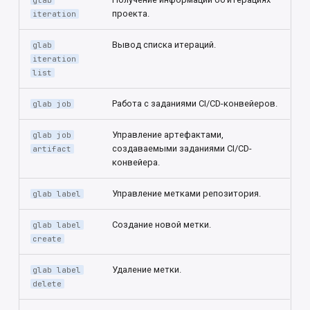
glab
проекта.
iteration
Вывод списка итераций.
glab
iteration
list
Работа с заданиями CI/CD-конвейеров.
glab job
Управление артефактами,
glab job
создаваемыми заданиями CI/CD-
artifact
конвейера.
Управление метками репозитория.
glab label
Создание новой метки.
glab label
create
Удаление метки.
glab label
delete