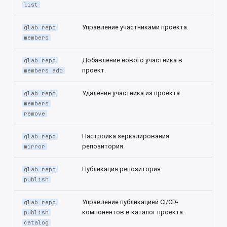
list
Управление участниками проекта.
glab repo
members
Добавление нового участника в
glab repo
проект.
members add
Удаление участника из проекта.
glab repo
members
remove
Настройка зеркалирования
glab repo
репозитория.
mirror
Публикация репозитория.
glab repo
publish
Управление публикацией CI/CD-
glab repo
компонентов в каталог проекта.
publish
catalog