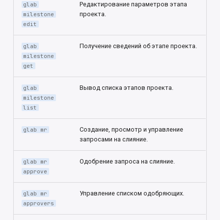
Редактирование параметров этапа
glab
проекта.
milestone
edit
Получение сведений об этапе проекта.
glab
milestone
get
Вывод списка этапов проекта.
glab
milestone
list
Создание, просмотр и управление
glab mr
запросами на слияние.
Одобрение запроса на слияние.
glab mr
approve
Управление списком одобряющих.
glab mr
approvers