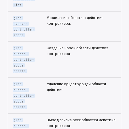
list
Управление областью действия
glab
контроллера.
runner-
controller
scope
Создание новой области действия
glab
контроллера.
runner-
controller
scope
create
Удаление существующей области
glab
действия.
runner-
controller
scope
delete
Вывод списка всех областей действия
glab
контроллера.
runner-