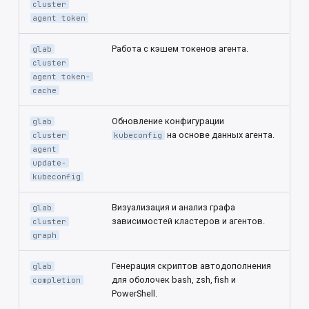
cluster
agent token
Работа с кэшем токенов агента.
glab
cluster
agent token-
cache
Обновление конфигурации
glab
на основе данных агента.
cluster
kubeconfig
agent
update-
kubeconfig
Визуализация и анализ графа
glab
зависимостей кластеров и агентов.
cluster
graph
Генерация скриптов автодополнения
glab
для оболочек bash, zsh, fish и
completion
PowerShell.