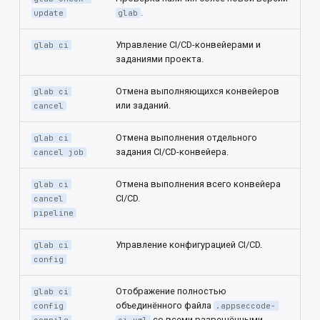
.
update
glab
Управление CI/CD-конвейерами и
glab ci
заданиями проекта.
Отмена выполняющихся конвейеров
glab ci
или заданий.
cancel
Отмена выполнения отдельного
glab ci
задания CI/CD-конвейера.
cancel job
Отмена выполнения всего конвейера
glab ci
CI/CD.
cancel
pipeline
Управление конфигурацией CI/CD.
glab ci
config
Отображение полностью
glab ci
объединённого файла
config
.appseccode-
со всеми разрешёнными