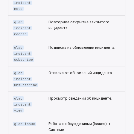
incident
note
Повторное открытие закрытого
glab
инцидента.
incident
reopen
Подписка на обновления инцидента.
glab
incident
subscribe
Отписка от обновлений инцидента.
glab
incident
unsubscribe
Просмотр сведений об инциденте.
glab
incident
view
Работа с обсуждениями (Issues) в
glab issue
Системе.