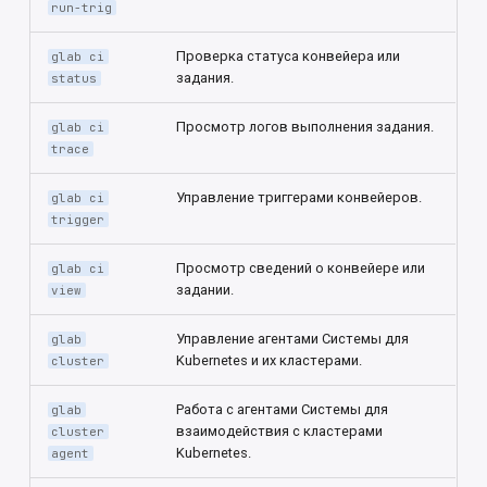
run-trig
Проверка статуса конвейера или
glab ci
задания.
status
Просмотр логов выполнения задания.
glab ci
trace
Управление триггерами конвейеров.
glab ci
trigger
Просмотр сведений о конвейере или
glab ci
задании.
view
Управление агентами Системы для
glab
Kubernetes и их кластерами.
cluster
Работа с агентами Системы для
glab
взаимодействия с кластерами
cluster
Kubernetes.
agent