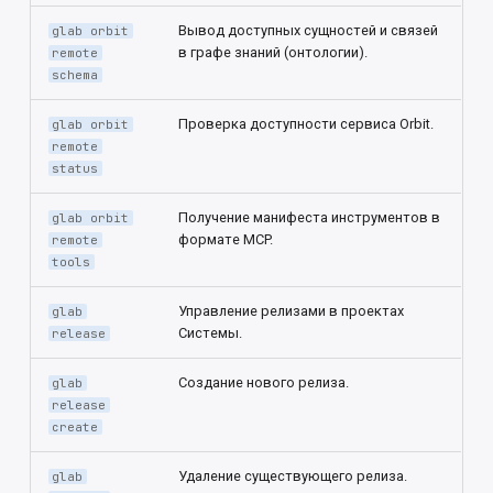
Вывод доступных сущностей и связей
glab orbit
в графе знаний (онтологии).
remote
schema
Проверка доступности сервиса Orbit.
glab orbit
remote
status
Получение манифеста инструментов в
glab orbit
формате MCP.
remote
tools
Управление релизами в проектах
glab
Системы.
release
Создание нового релиза.
glab
release
create
Удаление существующего релиза.
glab