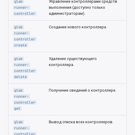
Управление контроллерами средств
glab
выполнения (доступно только
runner-
администраторам).
controller
Создание нового контроллера.
glab
runner-
controller
create
Удаление существующего
glab
контроллера.
runner-
controller
delete
Получение сведений о контроллере.
glab
runner-
controller
get
Вывод списка всех контроллеров.
glab
runner-
controller