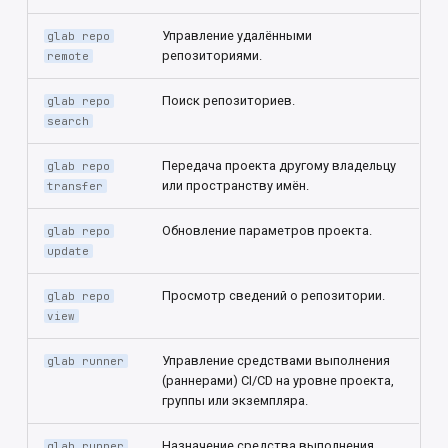
Управление удалёнными
glab repo
репозиториями.
remote
Поиск репозиториев.
glab repo
search
Передача проекта другому владельцу
glab repo
или пространству имён.
transfer
Обновление параметров проекта.
glab repo
update
Просмотр сведений о репозитории.
glab repo
view
Управление средствами выполнения
glab runner
(раннерами) CI/CD на уровне проекта,
группы или экземпляра.
Назначение средства выполнения
glab runner